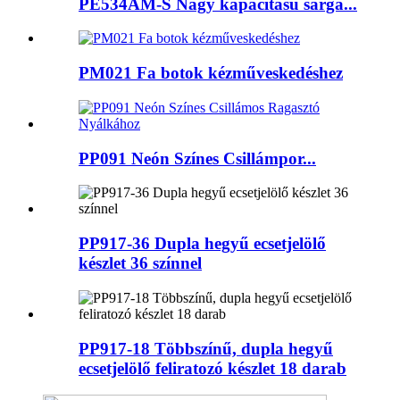
PE534AM-S Nagy kapacitású sárga...
PM021 Fa botok kézműveskedéshez
PP091 Neón Színes Csillámpor...
PP917-36 Dupla hegyű ecsetjelölő
készlet 36 színnel
PP917-18 Többszínű, dupla hegyű
ecsetjelölő feliratozó készlet 18 darab