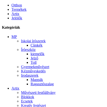
Otthon
Termékek
Artix
Jelölők
Kategóriák
MP
Iskolai írószerek
Címkék
Íróeszköz
kiemelők
Jelző
Toll
Gyermekművészet
Kézműveskedés
Irodaszerek
Mappák
Ragasztószalag
Artix
Művészeti festőállvány
Blokkok
Ecsetek
Kreatív festészet