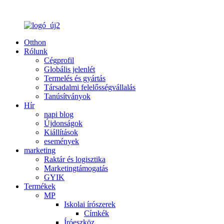
Otthon
Rólunk
Cégprofil
Globális jelenlét
Termelés és gyártás
Társadalmi felelősségvállalás
Tanúsítványok
Hír
napi blog
Újdonságok
Kiállítások
események
marketing
Raktár és logisztika
Marketingtámogatás
GYIK
Termékek
MP
Iskolai írószerek
Címkék
Íróeszköz