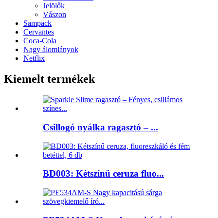
Jelölők
Vászon
Sampack
Cervantes
Coca-Cola
Nagy álomlányok
Netflix
Kiemelt termékek
Csillogó nyálka ragasztó – ...
BD003: Kétszínű ceruza fluo...