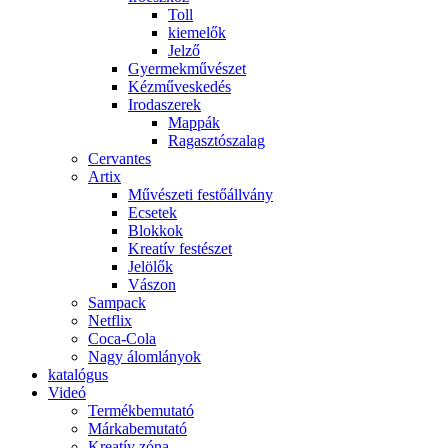
Toll
kiemelők
Jelző
Gyermekművészet
Kézműveskedés
Irodaszerek
Mappák
Ragasztószalag
Cervantes
Artix
Művészeti festőállvány
Ecsetek
Blokkok
Kreatív festészet
Jelölők
Vászon
Sampack
Netflix
Coca-Cola
Nagy álomlányok
katalógus
Videó
Termékbemutató
Márkabemutató
Kreatív zóna