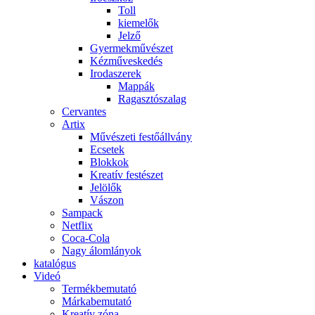
Toll
kiemelők
Jelző
Gyermekművészet
Kézműveskedés
Irodaszerek
Mappák
Ragasztószalag
Cervantes
Artix
Művészeti festőállvány
Ecsetek
Blokkok
Kreatív festészet
Jelölők
Vászon
Sampack
Netflix
Coca-Cola
Nagy álomlányok
katalógus
Videó
Termékbemutató
Márkabemutató
Kreatív zóna