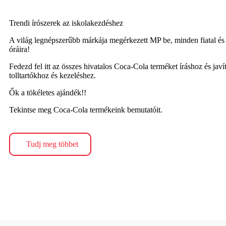
Trendi írószerek az iskolakezdéshez
A világ legnépszerűbb márkája megérkezett
MP
be, minden fiatal és
óráira!
Fedezd fel itt az összes hivatalos Coca-Cola terméket íráshoz és jav
tolltartókhoz és kezeléshez.
Ők a tökéletes ajándék!!
Tekintse meg Coca-Cola termékeink bemutatóit.
Tudj meg többet