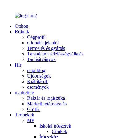
Otthon
Rólunk
Cégprofil
Globális jelenlét
Termelés és gyártás
Társadalmi felelősségvállalás
Tanúsítványok
Hír
napi blog
Újdonságok
Kiállítások
események
marketing
Raktár és logisztika
Marketingtámogatás
GYIK
Termékek
MP
Iskolai írószerek
Címkék
Íróeszköz