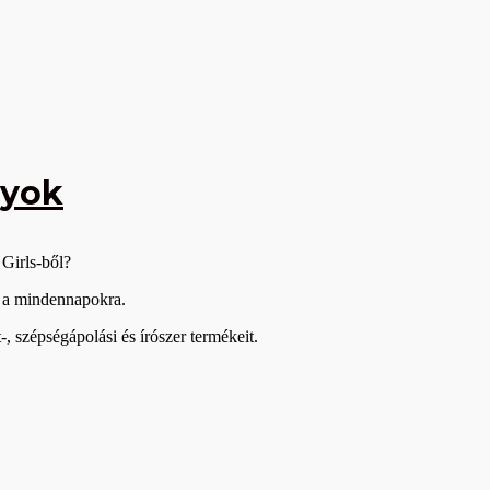
nyok
Girls-ből?
 a mindennapokra.
, szépségápolási és írószer termékeit.