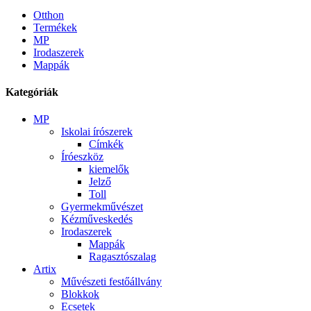
Otthon
Termékek
MP
Irodaszerek
Mappák
Kategóriák
MP
Iskolai írószerek
Címkék
Íróeszköz
kiemelők
Jelző
Toll
Gyermekművészet
Kézműveskedés
Irodaszerek
Mappák
Ragasztószalag
Artix
Művészeti festőállvány
Blokkok
Ecsetek