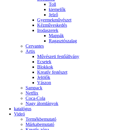
Toll
kiemelők
Jelző
Gyermekművészet
Kézműveskedés
Irodaszerek
Mappák
Ragasztószalag
Cervantes
Artix
Művészeti festőállvány
Ecsetek
Blokkok
Kreatív festészet
Jelölők
Vászon
Sampack
Netflix
Coca-Cola
Nagy álomlányok
katalógus
Videó
Termékbemutató
Márkabemutató
Kreatív zóna