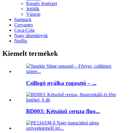
Kreatív festészet
Jelölők
Vászon
Sampack
Cervantes
Coca-Cola
Nagy álomlányok
Netflix
Kiemelt termékek
Csillogó nyálka ragasztó – ...
BD003: Kétszínű ceruza fluo...