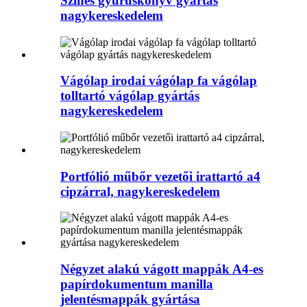
Színes gyűrűskönyv gyártás
nagykereskedelem
Vágólap irodai vágólap fa vágólap
tolltartó vágólap gyártás
nagykereskedelem
Portfólió műbőr vezetői irattartó a4
cipzárral, nagykereskedelem
Négyzet alakú vágott mappák A4-es
papírdokumentum manilla
jelentésmappák gyártása