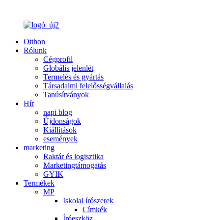
Otthon
Rólunk
Cégprofil
Globális jelenlét
Termelés és gyártás
Társadalmi felelősségvállalás
Tanúsítványok
Hír
napi blog
Újdonságok
Kiállítások
események
marketing
Raktár és logisztika
Marketingtámogatás
GYIK
Termékek
MP
Iskolai írószerek
Címkék
Íróeszköz