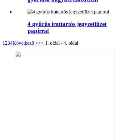
4 gyűrűs irattartós jegyzetfüzet
papírral
1
2
3
4
Következő >
>>
1. oldal / 4. oldal