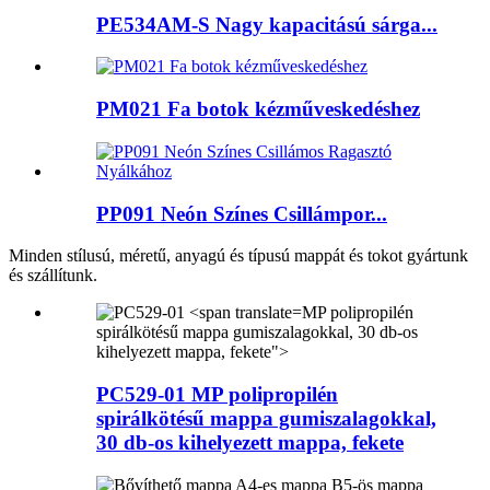
PE534AM-S Nagy kapacitású sárga...
PM021 Fa botok kézműveskedéshez
PP091 Neón Színes Csillámpor...
Minden stílusú, méretű, anyagú és típusú mappát és tokot gyártunk
és szállítunk.
MP
polipropilén
spirálkötésű mappa gumiszalagokkal, 30 db-os
kihelyezett mappa, fekete">
PC529-01
MP
polipropilén
spirálkötésű mappa gumiszalagokkal,
30 db-os kihelyezett mappa, fekete